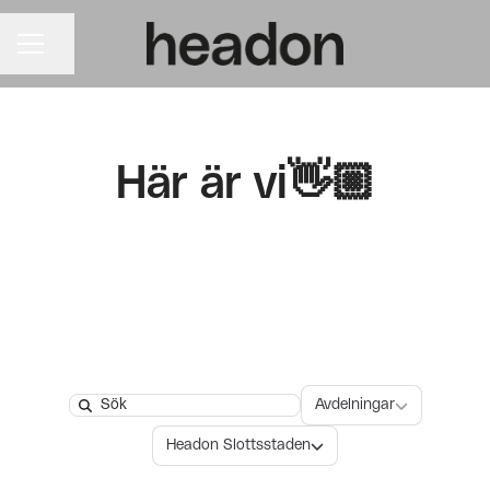
KARRIÄRMENY
Dela sidan
Här är vi👋🏼
Avdelningar
Avdelningar
Search
Platser
Headon Slottsstaden