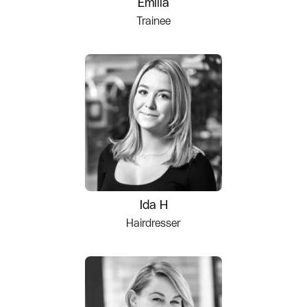
Emilia
Trainee
Ida H
Hairdresser